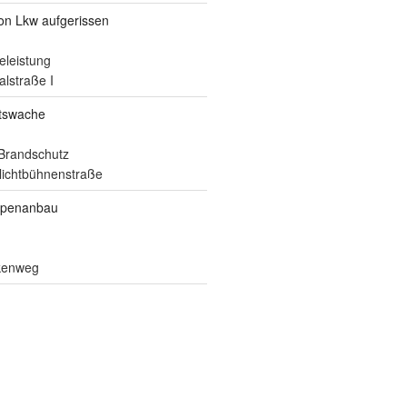
von Lkw aufgerissen
eleistung
alstraße I
itswache
Brandschutz
ilichtbühnenstraße
ppenanbau
lkenweg