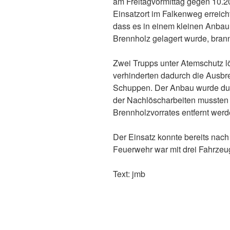
am Freitagvormittag gegen 10.
Einsatzort im Falkenweg erreicht 
dass es in einem kleinen Anbau
Brennholz gelagert wurde, brann
Zwei Trupps unter Atemschutz lö
verhinderten dadurch die Ausbr
Schuppen. Der Anbau wurde dur
der Nachlöscharbeiten mussten T
Brennholzvorrates entfernt werd
Der Einsatz konnte bereits nac
Feuerwehr war mit drei Fahrzeug
Text: jmb