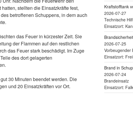
20 Uhr. Nachdem die Feuerwehr den
Kraftstofftank 
hatten, stellten die Einsatzkräfte fest,
2026-07-27
 des betroffenen Schuppens, in dem auch
Technische Hilf
te.
Einsatzort: Kan
schten das Feuer in kürzester Zeit. Sie
Brandsicherhe
eitung der Flammen auf den restlichen
2026-07-25
Vorbeugender 
ch das Feuer stark beschädigt. Im Zuge
Einsatzort: Fre
eile des dort gelagerten
en.
Brand in Schu
2026-07-24
h gut 30 Minuten beendet werden. Die
Brandeinsatz
en und 20 Einsatzkräften vor Ort.
Einsatzort: Fa