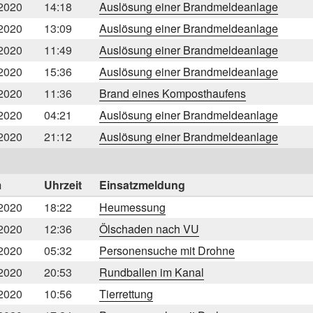
2020
14:18
Auslösung einer Brandmeldeanlage
2020
13:09
Auslösung einer Brandmeldeanlage
2020
11:49
Auslösung einer Brandmeldeanlage
2020
15:36
Auslösung einer Brandmeldeanlage
2020
11:36
Brand eines Komposthaufens
2020
04:21
Auslösung einer Brandmeldeanlage
2020
21:12
Auslösung einer Brandmeldeanlage
m
Uhrzeit
Einsatzmeldung
2020
18:22
Heumessung
2020
12:36
Ölschaden nach VU
2020
05:32
Personensuche mit Drohne
2020
20:53
Rundballen im Kanal
2020
10:56
Tierrettung