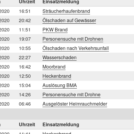
m
Uhrzeit
Einsatzmeldung
2020
16:51
Sträucherhaufenbrand
2020
20:42
Ölschaden auf Gewässer
2020
11:51
PKW Brand
2020
19:07
Personensuche mit Drohnen
2020
10:55
Ölschaden nach Verkehrsunfall
2020
22:27
Wasserschaden
2020
16:42
Moorbrand
2020
12:50
Heckenbrand
2020
15:04
Auslösung BMA
2020
14:26
Personensuche mit Drohne
2020
06:46
Ausgelöster Heimrauchmelder
m
Uhrzeit
Einsatzmeldung
2020
11:41
Heckenbrand