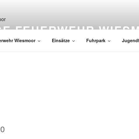
IGE FEUERWEHR WIES
erwehr Wiesmoor
Einsätze
Fuhrpark
Jugend
20