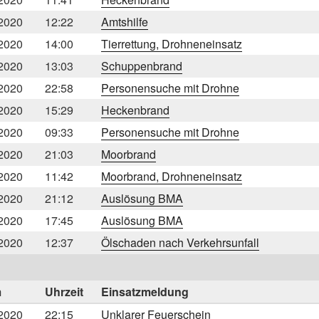
2020
12:22
Amtshilfe
2020
14:00
Tierrettung, Drohneneinsatz
2020
13:03
Schuppenbrand
2020
22:58
Personensuche mit Drohne
2020
15:29
Heckenbrand
2020
09:33
Personensuche mit Drohne
2020
21:03
Moorbrand
2020
11:42
Moorbrand, Drohneneinsatz
2020
21:12
Auslösung BMA
2020
17:45
Auslösung BMA
2020
12:37
Ölschaden nach Verkehrsunfall
m
Uhrzeit
Einsatzmeldung
2020
22:15
Unklarer Feuerschein