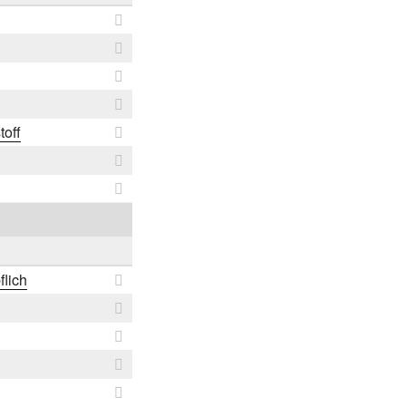
toff
flich