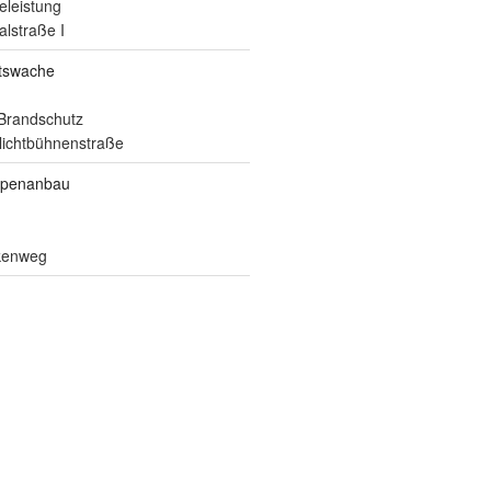
eleistung
alstraße I
itswache
Brandschutz
ilichtbühnenstraße
ppenanbau
lkenweg