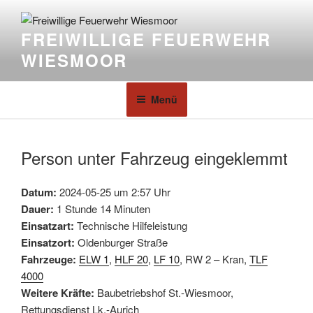
FREIWILLIGE FEUERWEHR
WIESMOOR
Menü
Person unter Fahrzeug eingeklemmt
Datum:
2024-05-25 um 2:57 Uhr
Dauer:
1 Stunde 14 Minuten
Einsatzart:
Technische Hilfeleistung
Einsatzort:
Oldenburger Straße
Fahrzeuge:
ELW 1
,
HLF 20
,
LF 10
, RW 2 – Kran,
TLF
4000
Weitere Kräfte:
Baubetriebshof St.-Wiesmoor,
Rettungsdienst Lk.-Aurich