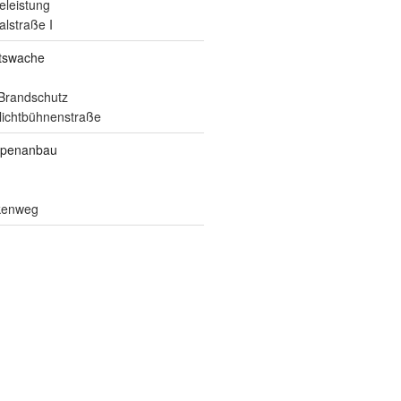
eleistung
alstraße I
itswache
Brandschutz
ilichtbühnenstraße
ppenanbau
lkenweg