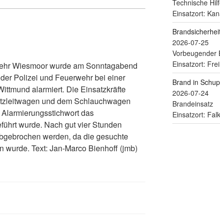
Technische Hilf
Einsatzort: Kan
Brandsicherhe
2026-07-25
Vorbeugender 
Einsatzort: Fre
wehr Wiesmoor wurde am Sonntagabend
der Polizei und Feuerwehr bei einer
Brand in Schu
ttmund alarmiert. Die Einsatzkräfte
2026-07-24
satzleitwagen und dem Schlauchwagen
Brandeinsatz
 Alarmierungsstichwort das
Einsatzort: Fa
ührt wurde. Nach gut vier Stunden
 abgebrochen werden, da die gesuchte
n wurde. Text: Jan-Marco Bienhoff (jmb)