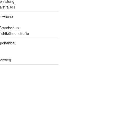
eleistung
alstraße I
itswache
Brandschutz
ilichtbühnenstraße
ppenanbau
lkenweg