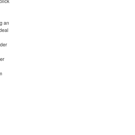
blick
ng an
deal
 der
er
m