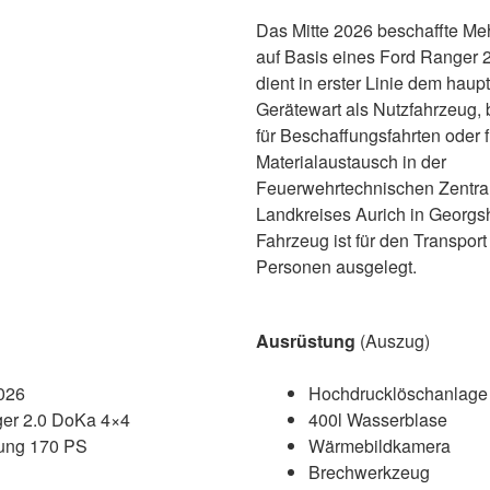
Das Mitte 2026 beschaffte M
auf Basis eines Ford Ranger 
dient in erster Linie dem haup
Gerätewart als Nutzfahrzeug, 
für Beschaffungsfahrten oder 
Materialaustausch in der
Feuerwehrtechnischen Zentra
Landkreises Aurich in Georgsh
Fahrzeug ist für den Transport 
Personen ausgelegt.
Ausrüstung
(Auszug)
026
Hochdrucklöschanlage
er 2.0 DoKa 4×4
400l Wasserblase
tung 170 PS
Wärmebildkamera
Brechwerkzeug