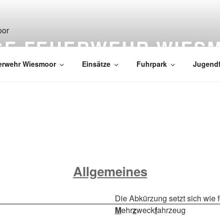
IGE FEUERWEHR WIES
erwehr Wiesmoor
Einsätze
Fuhrpark
Jugend
Allgemeines
Die Abkürzung setzt sich wie
M
ehr
z
weck
f
ahrzeug