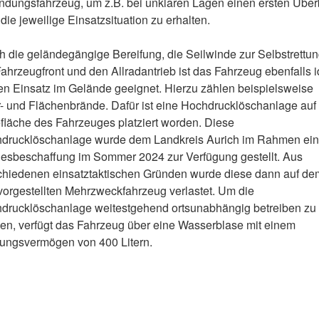
ndungsfahrzeug, um z.B. bei unklaren Lagen einen ersten Über
die jeweilige Einsatzsituation zu erhalten.
h die geländegängige Bereifung, die Seilwinde zur Selbstrettu
Fahrzeugfront und den Allradantrieb ist das Fahrzeug ebenfalls i
den Einsatz im Gelände geeignet. Hierzu zählen beispielsweise
- und Flächenbrände. Dafür ist eine Hochdrucklöschanlage auf
fläche des Fahrzeuges platziert worden. Diese
drucklöschanlage wurde dem Landkreis Aurich im Rahmen ein
esbeschaffung im Sommer 2024 zur Verfügung gestellt. Aus
chiedenen einsatztaktischen Gründen wurde diese dann auf de
 vorgestellten Mehrzweckfahrzeug verlastet. Um die
drucklöschanlage weitestgehend ortsunabhängig betreiben zu
en, verfügt das Fahrzeug über eine Wasserblase mit einem
ungsvermögen von 400 Litern.