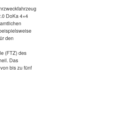
ehrzweckfahrzeug
2.0 DoKa 4×4
tamtlichen
beispielsweise
für den
le (FTZ) des
eil. Das
von bis zu fünf