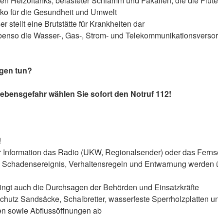
ten Heizöltanks, belasteter Schlamm und Fäkalien, die die Flut
iko für die Gesundheit und Umwelt
 stellt eine Brutstätte für Krankheiten dar
enso die Wasser-, Gas-, Strom- und Telekommunikationsverso
gen tun?
Lebensgefahr wählen Sie sofort den Notruf 112!
!
er Information das Radio (UKW, Regionalsender) oder das Ferns
 Schadensereignis, Verhaltensregeln und Entwarnung werden 
ngt auch die Durchsagen der Behörden und Einsatzkräfte
hutz Sandsäcke, Schalbretter, wasserfeste Sperrholzplatten un
en sowie Abflussöffnungen ab