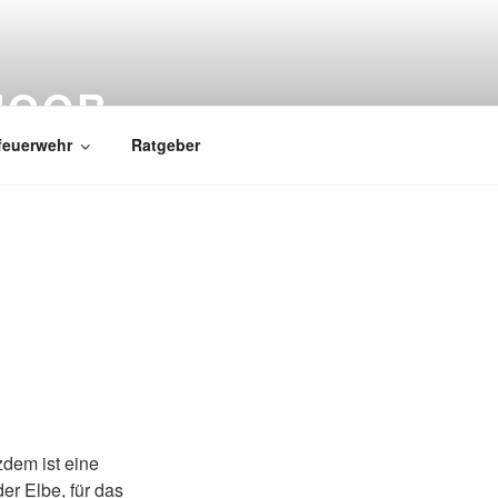
MOOR
feuerwehr
Ratgeber
zdem ist eine
er Elbe, für das