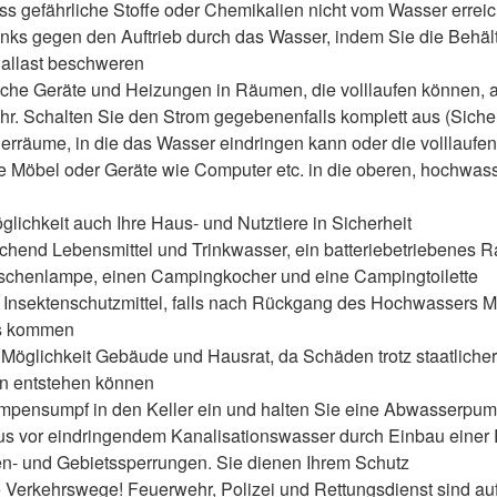
ass gefährliche Stoffe oder Chemikalien nicht vom Wasser erre
anks gegen den Auftrieb durch das Wasser, indem Sie die Behäl
Ballast beschweren
ische Geräte und Heizungen in Räumen, die volllaufen können, 
hr. Schalten Sie den Strom gegebenenfalls komplett aus (Siche
erräume, in die das Wasser eindringen kann oder die volllaufen
le Möbel oder Geräte wie Computer etc. in die oberen, hochwas
lichkeit auch Ihre Haus- und Nutztiere in Sicherheit
chend Lebensmittel und Trinkwasser, ein batteriebetriebenes R
aschenlampe, einen Campingkocher und eine Campingtoilette
Insektenschutzmittel, falls nach Rückgang des Hochwassers 
us kommen
Möglichkeit Gebäude und Hausrat, da Schäden trotz staatlicher
 entstehen können
pensumpf in den Keller ein und halten Sie eine Abwasserpum
us vor eindringendem Kanalisationswasser durch Einbau einer
n- und Gebietssperrungen. Sie dienen Ihrem Schutz
 Verkehrswege! Feuerwehr, Polizei und Rettungsdienst sind auf