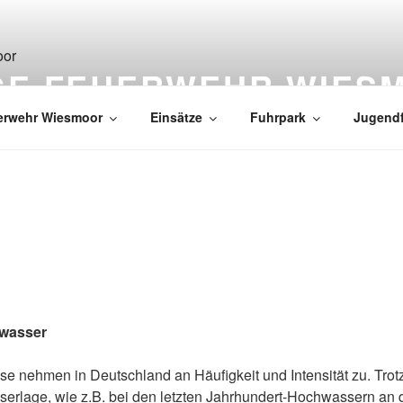
IGE FEUERWEHR WIES
erwehr Wiesmoor
Einsätze
Fuhrpark
Jugend
hwasser
e nehmen in Deutschland an Häufigkeit und Intensität zu. Trot
erlage, wie z.B. bei den letzten Jahrhundert-Hochwassern an d