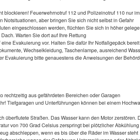
ht blockieren! Feuerwehrnotruf 112 und Polizeinotruf 110 nur im
n Notsituationen, aber bringen Sie sich nicht selbst in Gefahr
uten eingeschlossen werden, flüchten Sie sich in höher geleg
s Dach. Warten Sie dort auf Ihre Rettung
 eine Evakuierung vor. Halten Sie dafür Ihr Notfallgepäck bereit
kumente, Wechselkleidung, Taschenlampe, ausreichend Wass
ner Evakuierung bitte genauestens die Anweisungen der Behörd
to rechtzeitig aus gefährdeten Bereichen oder Garagen
r! Tiefgaragen und Unterführungen können bei einem Hochwas
ch überflutete Straßen. Das Wasser kann den Motor zerstören. D
atur von 700 Grad Celsius zerspringt bei plötzlicher Abkühlun
zeug abschleppen, wenn es bis über die Räder im Wasser steht