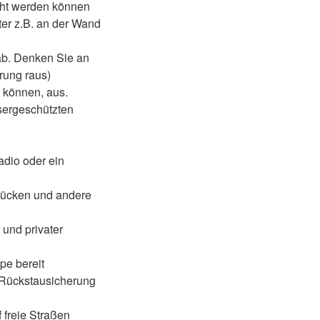
icht werden können
ter z.B. an der Wand
ab. Denken Sie an
rung raus)
 können, aus.
sergeschützten
adio oder ein
Mücken und andere
 und privater
pe bereit
 Rückstausicherung
 freie Straßen