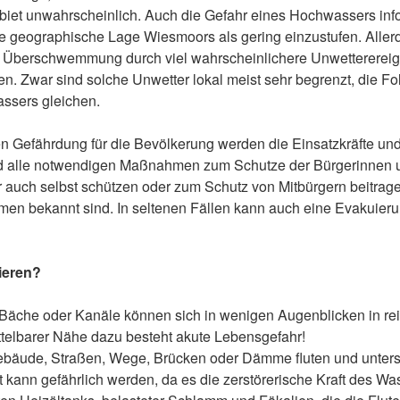
iet unwahrscheinlich. Auch die Gefahr eines Hochwassers info
die geographische Lage Wiesmoors als gering einzustufen. Aller
er Überschwemmung durch viel wahrscheinlichere Unwetterereign
en. Zwar sind solche Unwetter lokal meist sehr begrenzt, die F
ssers gleichen.
en Gefährdung für die Bevölkerung werden die Einsatzkräfte un
alle notwendigen Maßnahmen zum Schutze der Bürgerinnen un
 auch selbst schützen oder zum Schutz von Mitbürgern beitrage
n bekannt sind. In seltenen Fällen kann auch eine Evakuieru
ieren?
 Bäche oder Kanäle können sich in wenigen Augenblicken in r
ttelbarer Nähe dazu besteht akute Lebensgefahr!
bäude, Straßen, Wege, Brücken oder Dämme fluten und unter
t kann gefährlich werden, da es die zerstörerische Kraft des W