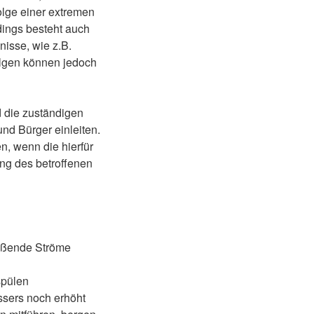
lge einer extremen
dings besteht auch
isse, wie z.B.
olgen können jedoch
d die zuständigen
d Bürger einleiten.
n, wenn die hierfür
ng des betroffenen
eißende Ströme
spülen
assers noch erhöht