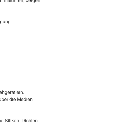
en mitführen, bergen
rgung
ehgerät ein.
über die Medien
d Silikon. Dichten