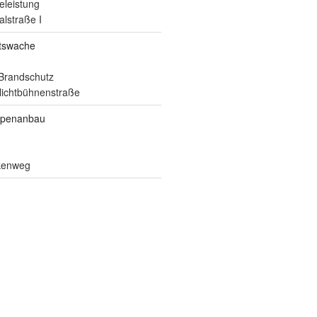
eleistung
alstraße I
itswache
Brandschutz
ilichtbühnenstraße
ppenanbau
lkenweg