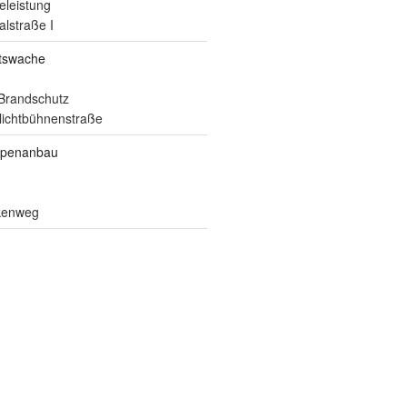
eleistung
alstraße I
itswache
Brandschutz
ilichtbühnenstraße
ppenanbau
lkenweg