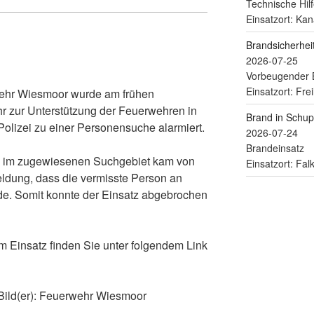
Technische Hilf
Einsatzort: Kan
Brandsicherhe
2026-07-25
Vorbeugender 
Einsatzort: Fre
ehr Wiesmoor wurde am frühen
 zur Unterstützung der Feuerwehren in
Brand in Schu
Polizei zu einer Personensuche alarmiert.
2026-07-24
Brandeinsatz
e im zugewiesenen Suchgebiet kam von
Einsatzort: Fa
Meldung, dass die vermisste Person an
de. Somit konnte der Einsatz abgebrochen
m Einsatz finden Sie unter folgendem Link
 Bild(er): Feuerwehr Wiesmoor