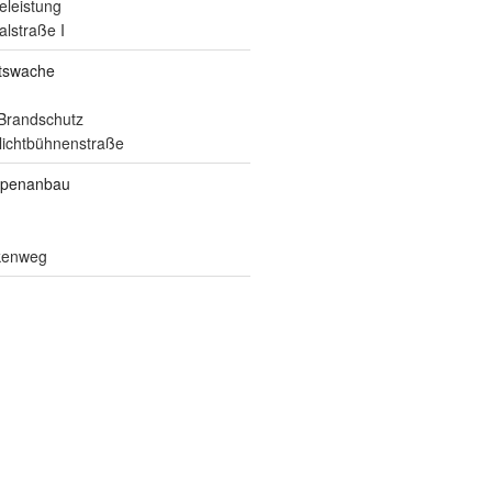
eleistung
alstraße I
itswache
Brandschutz
ilichtbühnenstraße
ppenanbau
lkenweg