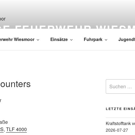
IGE FEUERWEHR WIES
erwehr Wiesmoor
Einsätze
Fuhrpark
Jugend
counters
r
LETZTE EINS
raße
Kraftstofftank 
tS
,
TLF 4000
2026-07-27