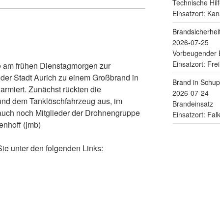
Technische Hilf
Einsatzort: Kan
Brandsicherhe
2026-07-25
Vorbeugender 
Einsatzort: Fre
 am frühen Dienstagmorgen zur
der Stadt Aurich zu einem Großbrand in
Brand in Schu
larmiert. Zunächst rückten die
2026-07-24
r und dem Tanklöschfahrzeug aus, im
Brandeinsatz
auch noch Mitglieder der Drohnengruppe
Einsatzort: Fa
enhoff (jmb)
Sie unter den folgenden Links: