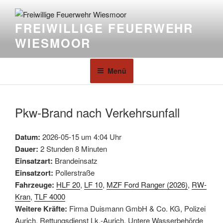
FREIWILLIGE FEUERWEHR
WIESMOOR
Menü
Pkw-Brand nach Verkehrsunfall
Datum:
2026-05-15 um 4:04 Uhr
Dauer:
2 Stunden 8 Minuten
Einsatzart:
Brandeinsatz
Einsatzort:
Pollerstraße
Fahrzeuge:
HLF 20
,
LF 10
,
MZF Ford Ranger (2026)
,
RW-
Kran
,
TLF 4000
Weitere Kräfte:
Firma Duismann GmbH & Co. KG, Polizei
Aurich, Rettungsdienst Lk.-Aurich, Untere Wasserbehörde