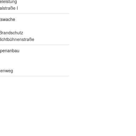
eleistung
alstraße I
itswache
Brandschutz
ilichtbühnenstraße
ppenanbau
lkenweg