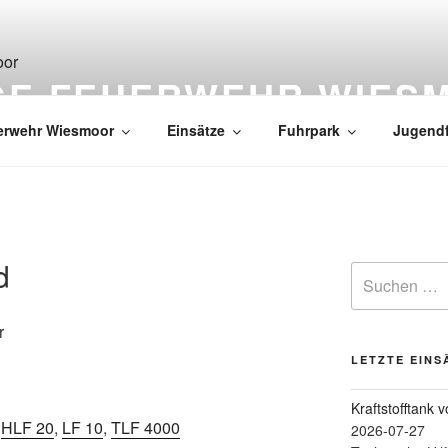
IGE FEUERWEHR WIES
erwehr Wiesmoor
Einsätze
Fuhrpark
Jugend
d
r
LETZTE EINS
Kraftstofftank 
,
HLF 20
,
LF 10
,
TLF 4000
2026-07-27