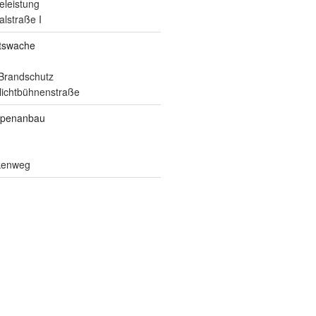
eleistung
alstraße I
itswache
Brandschutz
ilichtbühnenstraße
ppenanbau
lkenweg