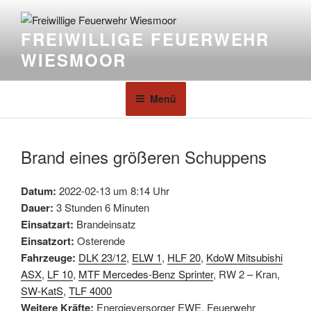
FREIWILLIGE FEUERWEHR
WIESMOOR
Menü
Brand eines größeren Schuppens
Datum:
2022-02-13 um 8:14 Uhr
Dauer:
3 Stunden 6 Minuten
Einsatzart:
Brandeinsatz
Einsatzort:
Osterende
Fahrzeuge:
DLK 23/12
,
ELW 1
,
HLF 20
,
KdoW Mitsubishi
ASX
,
LF 10
,
MTF Mercedes-Benz Sprinter
, RW 2 – Kran,
SW-KatS
,
TLF 4000
Weitere Kräfte:
Energieversorger EWE, Feuerwehr