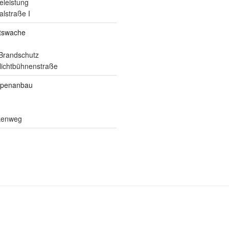
eleistung
alstraße I
itswache
Brandschutz
ilichtbühnenstraße
ppenanbau
lkenweg