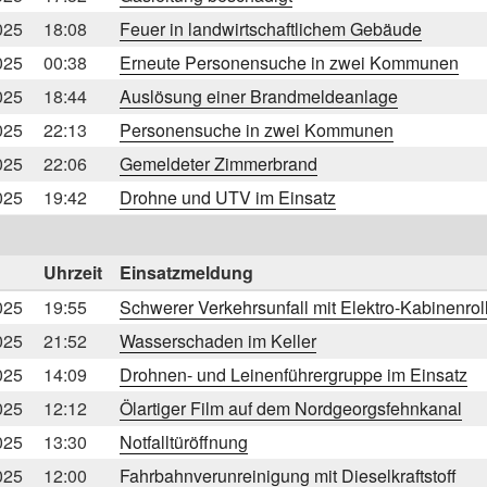
025
18:08
Feuer in landwirtschaftlichem Gebäude
025
00:38
Erneute Personensuche in zwei Kommunen
025
18:44
Auslösung einer Brandmeldeanlage
025
22:13
Personensuche in zwei Kommunen
025
22:06
Gemeldeter Zimmerbrand
025
19:42
Drohne und UTV im Einsatz
Uhrzeit
Einsatzmeldung
025
19:55
Schwerer Verkehrsunfall mit Elektro-Kabinenrol
025
21:52
Wasserschaden im Keller
025
14:09
Drohnen- und Leinenführergruppe im Einsatz
025
12:12
Ölartiger Film auf dem Nordgeorgsfehnkanal
025
13:30
Notfalltüröffnung
025
12:00
Fahrbahnverunreinigung mit Dieselkraftstoff