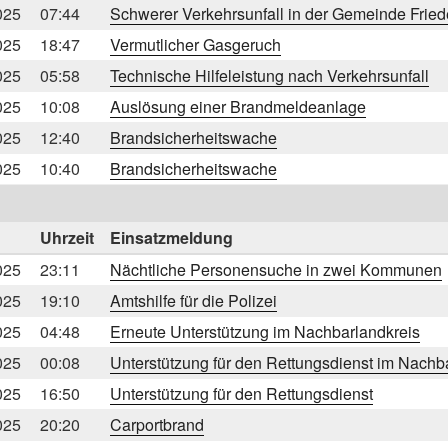
025
07:44
Schwerer Verkehrsunfall in der Gemeinde Frie
025
18:47
Vermutlicher Gasgeruch
025
05:58
Technische Hilfeleistung nach Verkehrsunfall
025
10:08
Auslösung einer Brandmeldeanlage
025
12:40
Brandsicherheitswache
025
10:40
Brandsicherheitswache
Uhrzeit
Einsatzmeldung
025
23:11
Nächtliche Personensuche in zwei Kommunen
025
19:10
Amtshilfe für die Polizei
025
04:48
Erneute Unterstützung im Nachbarlandkreis
025
00:08
Unterstützung für den Rettungsdienst im Nachb
025
16:50
Unterstützung für den Rettungsdienst
025
20:20
Carportbrand