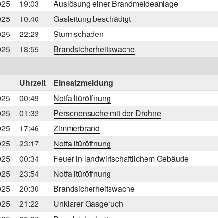
025
19:03
Auslösung einer Brandmeldeanlage
025
10:40
Gasleitung beschädigt
025
22:23
Sturmschaden
025
18:55
Brandsicherheitswache
Uhrzeit
Einsatzmeldung
025
00:49
Notfalltüröffnung
025
01:32
Personensuche mit der Drohne
025
17:46
Zimmerbrand
025
23:17
Notfalltüröffnung
025
00:34
Feuer in landwirtschaftlichem Gebäude
025
23:54
Notfalltüröffnung
025
20:30
Brandsicherheitswache
025
21:22
Unklarer Gasgeruch