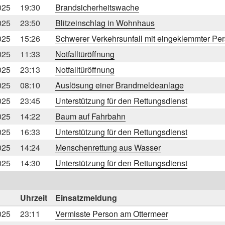
025
19:30
Brandsicherheitswache
025
23:50
Blitzeinschlag in Wohnhaus
025
15:26
Schwerer Verkehrsunfall mit eingeklemmter Pe
025
11:33
Notfalltüröffnung
025
23:13
Notfalltüröffnung
025
08:10
Auslösung einer Brandmeldeanlage
025
23:45
Unterstützung für den Rettungsdienst
025
14:22
Baum auf Fahrbahn
025
16:33
Unterstützung für den Rettungsdienst
025
14:24
Menschenrettung aus Wasser
025
14:30
Unterstützung für den Rettungsdienst
Uhrzeit
Einsatzmeldung
025
23:11
Vermisste Person am Ottermeer