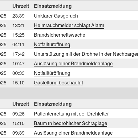
Uhrzeit
Einsatzmeldung
025
23:39
Unklarer Gasgeruch
025
13:21
Heimrauchmelder schlägt Alarm
025
15:25
Brandsicherheitswache
025
04:11
Notfalltüröffnung
025
17:42
Unterstützung mit der Drohne in der Nachbarg
025
10:47
Auslösung einer Brandmeldeanlage
025
00:33
Notfalltüröffnung
025
15:10
Gasleitung beschädigt
Uhrzeit
Einsatzmeldung
025
09:26
Patientenrettung mit der Drehleiter
025
15:10
Baum in bedrohlicher Schräglage
025
09:39
Auslösung einer Brandmeldeanlage