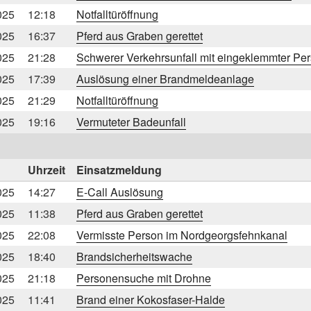
025
12:18
Notfalltüröffnung
025
16:37
Pferd aus Graben gerettet
025
21:28
Schwerer Verkehrsunfall mit eingeklemmter Pe
025
17:39
Auslösung einer Brandmeldeanlage
025
21:29
Notfalltüröffnung
025
19:16
Vermuteter Badeunfall
Uhrzeit
Einsatzmeldung
025
14:27
E-Call Auslösung
025
11:38
Pferd aus Graben gerettet
025
22:08
Vermisste Person im Nordgeorgsfehnkanal
025
18:40
Brandsicherheitswache
025
21:18
Personensuche mit Drohne
025
11:41
Brand einer Kokosfaser-Halde