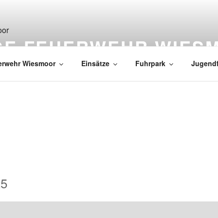
IGE FEUERWEHR WIES
erwehr Wiesmoor
Einsätze
Fuhrpark
Jugend
25