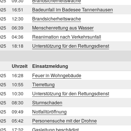
025
09:30
Brandsicherheitswache
025
16:51
Badeunfall im Badesee Tannenhausen
025
12:30
Brandsicherheitswache
025
06:39
Menschenrettung aus Wasser
025
04:36
Reanimation nach Verkehrsunfall
025
18:18
Unterstützung für den Rettungsdienst
Uhrzeit
Einsatzmeldung
025
16:28
Feuer in Wohngebäude
025
10:55
Tierrettung
025
10:30
Unterstützung für den Rettungsdienst
025
08:30
Sturmschaden
025
09:49
Notfalltüröffnung
025
05:42
Personensuche mit der Drohne
025
17:32
Gasleitung beschädigt