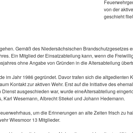
Feuerwehrgem
von der aktiv
geschieht fli
zu gehen. Gemäß des Niedersächsischen Brandschutzgesetzes en
res. Ein Mitglied der Einsatzabteilung kann, wenn die Freiwill
nsjahres ohne Angabe von Gründen in die Altersabteilung übert
de im Jahr 1986 gegründet. Davor trafen sich die altgedienten 
um Kontakt zur aktiven Wehr. Erst auf die Initiative des ehem
 Dienst ausgeschieden war, wurde eineAltersabteilung eingerich
hs, Karl Wesemann, Albrecht Stiekel und Johann Hedemann.
Feuerwehrhaus, um die Erinnerungen an alte Zeiten frisch zu h
rwehr Wiesmoor 13 Mitglieder.