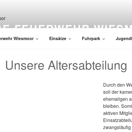
IGE FEUERWEHR WIES
erwehr Wiesmoor
Einsätze
Fuhrpark
Jugend
Unsere Altersabteilung
Durch den Wec
soll der kame
ehemaligen ak
bleiben. Somi
aktiven Mitgli
Einsatzabteil
zwangsläufig