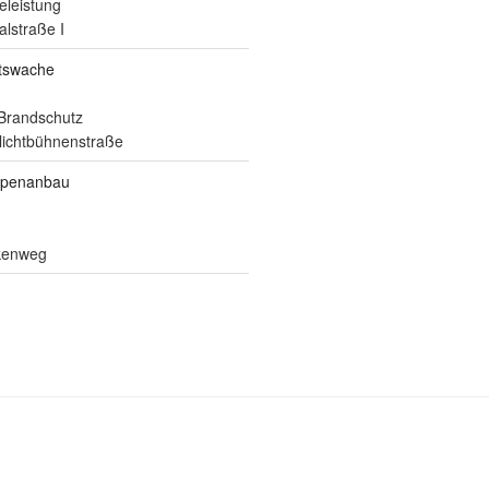
eleistung
alstraße I
itswache
Brandschutz
ilichtbühnenstraße
ppenanbau
lkenweg