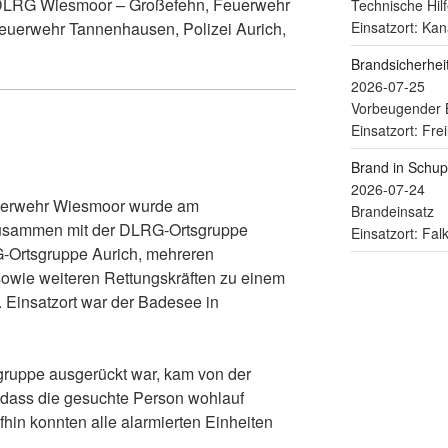
LRG Wiesmoor – Großefehn, Feuerwehr
Technische Hilf
Einsatzort: Kan
euerwehr Tannenhausen, Polizei Aurich,
Brandsicherhe
2026-07-25
Vorbeugender 
Einsatzort: Fre
Brand in Schu
2026-07-24
euerwehr Wiesmoor wurde am
Brandeinsatz
usammen mit der DLRG-Ortsgruppe
Einsatzort: Fa
-Ortsgruppe Aurich, mehreren
sowie weiteren Rettungskräften zu einem
. Einsatzort war der Badesee in
gruppe ausgerückt war, kam von der
 dass die gesuchte Person wohlauf
hin konnten alle alarmierten Einheiten