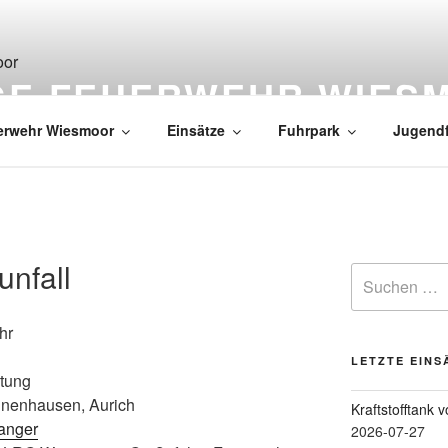
IGE FEUERWEHR WIES
erwehr Wiesmoor
Einsätze
Fuhrpark
Jugend
nfall
hr
LETZTE EINS
stung
nenhausen, Aurich
Kraftstofftank 
anger
2026-07-27