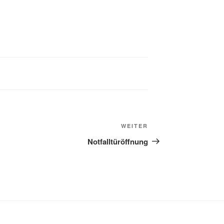
jmb
WEITER
Notfalltüröffnung