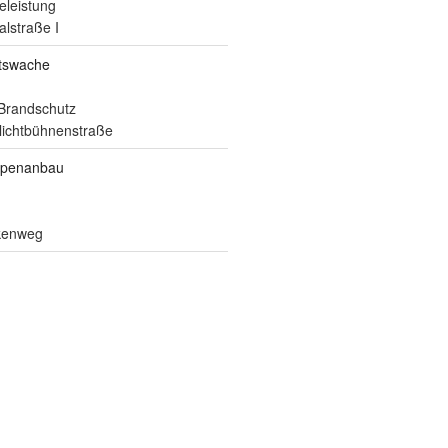
eleistung
alstraße I
itswache
Brandschutz
ilichtbühnenstraße
ppenanbau
lkenweg