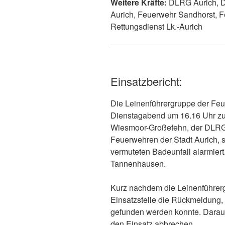
Weitere Kräfte:
DLRG Aurich, D
Aurich, Feuerwehr Sandhorst, F
Rettungsdienst Lk.-Aurich
Einsatzbericht:
Die Leinenführergruppe der F
Dienstagabend um 16.16 Uhr z
Wiesmoor-Großefehn, der DLRG
Feuerwehren der Stadt Aurich, 
vermuteten Badeunfall alarmiert
Tannenhausen.
Kurz nachdem die Leinenführer
Einsatzstelle die Rückmeldung,
gefunden werden konnte. Darauf
den Einsatz abbrechen.