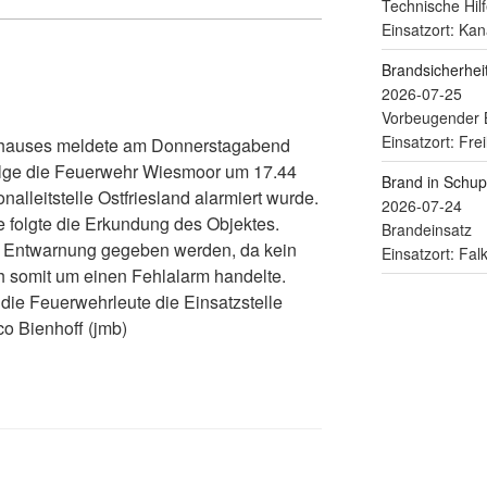
Technische Hilf
Einsatzort: Kan
Brandsicherhe
2026-07-25
Vorbeugender 
Einsatzort: Fre
hauses meldete am Donnerstagabend
olge die Feuerwehr Wiesmoor um 17.44
Brand in Schu
alleitstelle Ostfriesland alarmiert wurde.
2026-07-24
e folgte die Erkundung des Objektes.
Brandeinsatz
h Entwarnung gegeben werden, da kein
Einsatzort: Fa
h somit um einen Fehlalarm handelte.
ie Feuerwehrleute die Einsatzstelle
co Bienhoff (jmb)