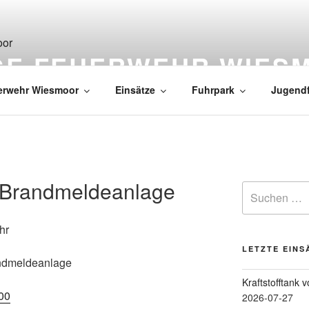
IGE FEUERWEHR WIES
erwehr Wiesmoor
Einsätze
Fuhrpark
Jugend
 Brandmeldeanlage
hr
LETZTE EINS
ndmeldeanlage
Kraftstofftank 
00
2026-07-27