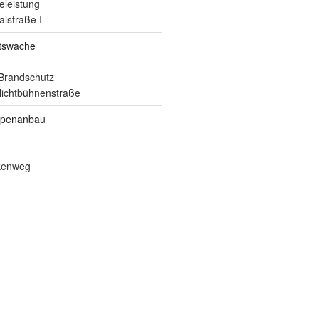
eleistung
alstraße I
itswache
Brandschutz
ilichtbühnenstraße
ppenanbau
lkenweg