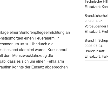
Technische Hilf
Einsatzort: Kan
Brandsicherhe
2026-07-25
Vorbeugender 
Einsatzort: Fre
lage einer Seniorenpflegeeinrichtung an
enstagmorgen einen Feueralarm, in
Brand in Schu
esmoor um 08.10 Uhr durch die
2026-07-24
stfriesland alarmiert wurde. Kurz darauf
Brandeinsatz
 mit dem Mehrzweckfahrzeug die
Einsatzort: Fa
rgab, dass es sich um einen Fehlalarm
raufhin konnte der Einsatz abgebrochen
o Bienhoff (jmb)