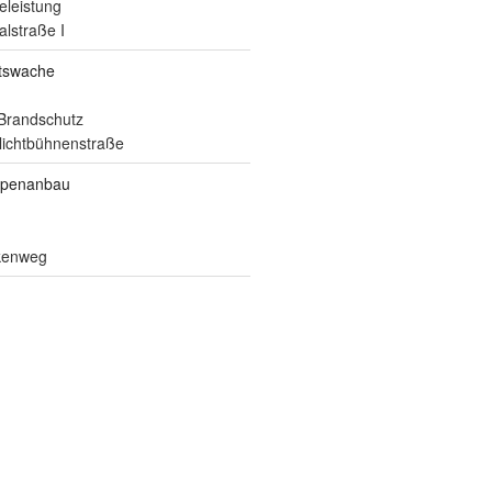
eleistung
alstraße I
itswache
Brandschutz
ilichtbühnenstraße
ppenanbau
lkenweg