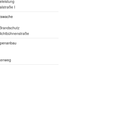
eleistung
alstraße I
itswache
Brandschutz
ilichtbühnenstraße
ppenanbau
lkenweg