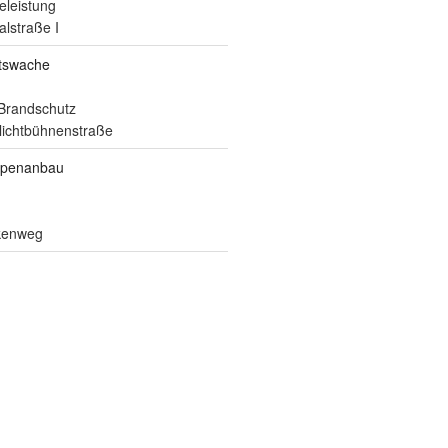
eleistung
alstraße I
itswache
Brandschutz
ilichtbühnenstraße
ppenanbau
lkenweg