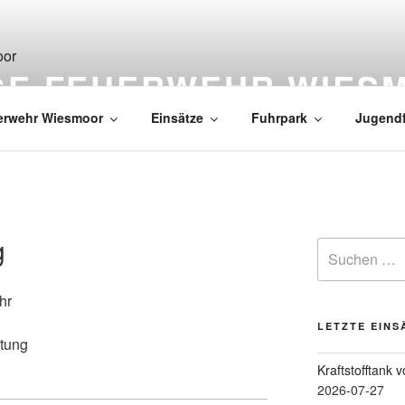
IGE FEUERWEHR WIES
erwehr Wiesmoor
Einsätze
Fuhrpark
Jugend
g
hr
LETZTE EINS
stung
Kraftstofftank 
2026-07-27