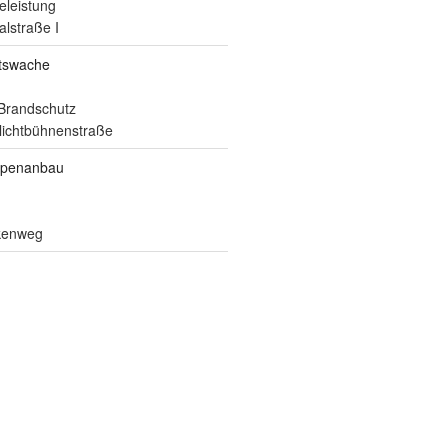
eleistung
alstraße I
itswache
Brandschutz
ilichtbühnenstraße
ppenanbau
lkenweg