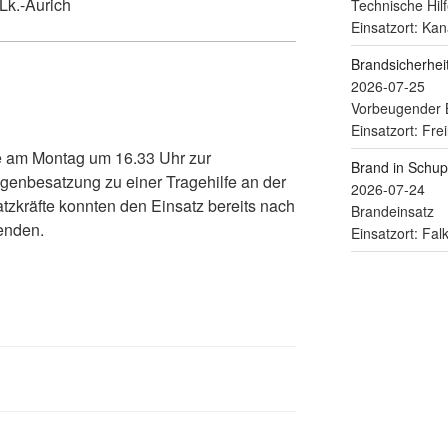
Lk.-Aurich
Technische Hilf
Einsatzort: Kan
Brandsicherhe
2026-07-25
Vorbeugender 
Einsatzort: Fre
 am Montag um 16.33 Uhr zur
Brand in Schu
genbesatzung zu einer Tragehilfe an der
2026-07-24
atzkräfte konnten den Einsatz bereits nach
Brandeinsatz
enden.
Einsatzort: Fa
 Bienhoff (jmb)