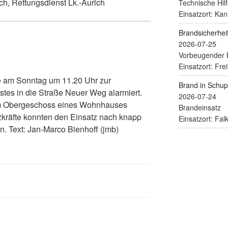
ch, Rettungsdienst Lk.-Aurich
Technische Hilf
Einsatzort: Kan
Brandsicherhe
2026-07-25
Vorbeugender 
Einsatzort: Fre
 am Sonntag um 11.20 Uhr zur
Brand in Schu
tes in die Straße Neuer Weg alarmiert.
2026-07-24
em Obergeschoss eines Wohnhauses
Brandeinsatz
tzkräfte konnten den Einsatz nach knapp
Einsatzort: Fa
n. Text: Jan-Marco Bienhoff (jmb)