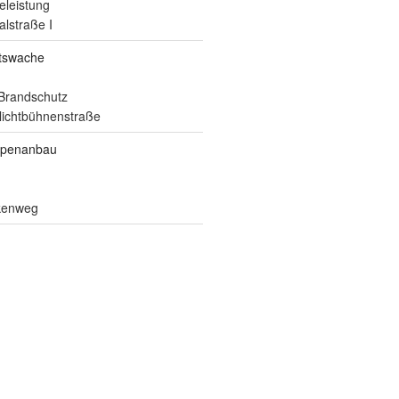
eleistung
alstraße I
itswache
Brandschutz
ilichtbühnenstraße
ppenanbau
lkenweg