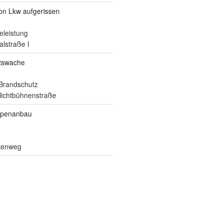
von Lkw aufgerissen
eleistung
alstraße I
itswache
Brandschutz
ilichtbühnenstraße
ppenanbau
lkenweg