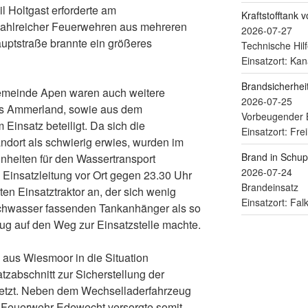
l Holtgast erforderte am
Kraftstofftank 
ahlreicher Feuerwehren aus mehreren
2026-07-27
auptstraße brannte ein größeres
Technische Hilf
Einsatzort: Kan
Brandsicherhe
meinde Apen waren auch weitere
2026-07-25
s Ammerland, sowie aus dem
Vorbeugender 
Einsatz beteiligt. Da sich die
Einsatzort: Fre
dort als schwierig erwies, wurden im
Brand in Schu
inheiten für den Wassertransport
2026-07-24
e Einsatzleitung vor Ort gegen 23.30 Uhr
Brandeinsatz
en Einsatztraktor an, der sich wenig
Einsatzort: Fa
schwasser fassenden Tankanhänger als so
g auf den Weg zur Einsatzstelle machte.
 aus Wiesmoor in die Situation
zabschnitt zur Sicherstellung der
etzt. Neben dem Wechselladerfahrzeug
r Feuerwehr Edewecht versorgte somit