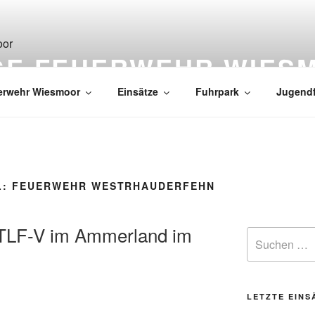
IGE FEUERWEHR WIES
erwehr Wiesmoor
Einsätze
Fuhrpark
Jugend
L:
FEUERWEHR WESTRHAUDERFEHN
 GTLF-V im Ammerland im
LETZTE EINS