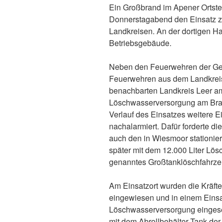
Ein Großbrand im Apener Ortstei
Donnerstagabend den Einsatz z
Landkreisen. An der dortigen H
Betriebsgebäude.
Neben den Feuerwehren der Ge
Feuerwehren aus dem Landkrei
benachbarten Landkreis Leer am 
Löschwasserversorgung am Bran
Verlauf des Einsatzes weitere E
nachalarmiert. Dafür forderte di
auch den in Wiesmoor stationiert
später mit dem 12.000 Liter Lö
genanntes Großtanklöschfahrzeu
Am Einsatzort wurden die Kräfte
eingewiesen und in einem Einsat
Löschwasserversorgung einges
mit dem Abrollbehälter Tank de