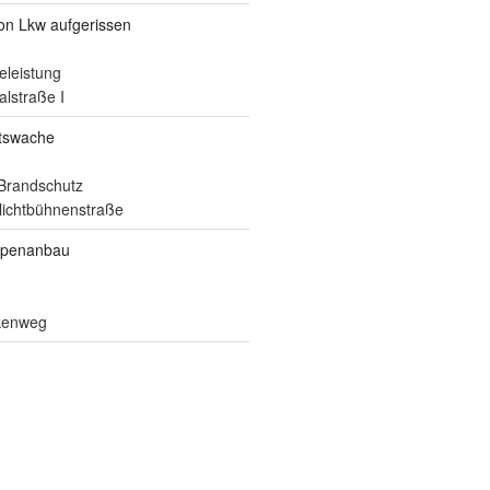
von Lkw aufgerissen
eleistung
alstraße I
itswache
Brandschutz
ilichtbühnenstraße
ppenanbau
lkenweg