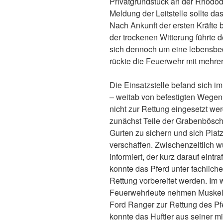
Privatgrundstück an der Rhodod
Meldung der Leitstelle sollte da
Nach Ankunft der ersten Kräfte 
der trockenen Witterung führte 
sich dennoch um eine lebensbed
rückte die Feuerwehr mit mehre
Die Einsatzstelle befand sich i
– weitab von befestigten Wegen
nicht zur Rettung eingesetzt w
zunächst Teile der Grabenbösc
Gurten zu sichern und sich Pla
verschaffen. Zwischenzeitlich wu
informiert, der kurz darauf eintr
konnte das Pferd unter fachlich
Rettung vorbereitet werden. Im 
Feuerwehrleute nehmen Muskelk
Ford Ranger zur Rettung des Pf
konnte das Huftier aus seiner mi