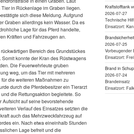
endronstraße in einen Graben. Laut
Kraftstofftank 
s Tier in Rückenlage im Graben liegen.
2026-07-27
bestätigte sich diese Meldung. Aufgrund
Technische Hilf
der Graben allerdings kein Wasser. Da es
Einsatzort: Kan
rohliche Lage für das Pferd handelte,
ren Kräften und Fahrzeugen an.
Brandsicherhe
2026-07-25
Vorbeugender 
m rückwärtigen Bereich des Grundstückes
Einsatzort: Fre
. Somit konnte der Kran des Rüstwagens
erden. Die Feuerwehrleute gruben
Brand in Schu
hung weg, um das Tier mit mehreren
2026-07-24
tz für die weiteren Maßnahmen zu
Brandeinsatz
rde durch die Pferdebesitzer ein Tierarzt
Einsatzort: Fa
af und die Rettungsaktion begleitete. So
er Aufsicht auf seine bevorstehende
weiteren Verlauf des Einsatzes setzten die
raft auch das Mehrzweckfahrzeug auf
erdes ein. Nach etwa eineinhalb Stunden
sslichen Lage befreit und die