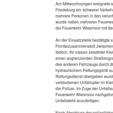
Am Mittwochmorgen ereignete si
Friedeburg ein schwerer Verkehr
mehrere Personen in den verun
wurde neben mehreren Feuerwe
die Feuerwehr Wiesmoor mit de
An der Einsatzstelle bestätigte 
Frontalzusammenstoß zwischen 
tödlich. Ihr massiv zerstörter K
einen angrenzenden Straßengra
des anderen Fahrzeugs durch di
hydraulischem Rettungsgerät a
Rettungsdienst übergeben wurde
verstorbenen Unfallopfer im Kl
die Polizei. Im Zuge der Unfal
Feuerwehr Wiesmoor nachgeford
Unfallstelle anzufertigen.
Nach Abschluss der polizeilic