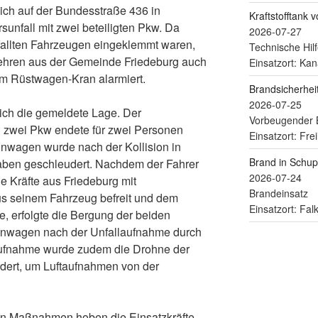
ch auf der Bundesstraße 436 in
Kraftstofftank 
sunfall mit zwei beteiligten Pkw. Da
2026-07-27
fallten Fahrzeugen eingeklemmt waren,
Technische Hilf
hren aus der Gemeinde Friedeburg auch
Einsatzort: Kan
m Rüstwagen-Kran alarmiert.
Brandsicherhe
2026-07-25
sich die gemeldete Lage. Der
Vorbeugender 
zwei Pkw endete für zwei Personen
Einsatzort: Fre
leinwagen wurde nach der Kollision in
Brand in Schu
ben geschleudert. Nachdem der Fahrer
2026-07-24
e Kräfte aus Friedeburg mit
Brandeinsatz
us seinem Fahrzeug befreit und dem
Einsatzort: Fa
, erfolgte die Bergung der beiden
einwagen nach der Unfallaufnahme durch
laufnahme wurde zudem die Drohne der
ert, um Luftaufnahmen von der
hen Maßnahmen hoben die Einsatzkräfte