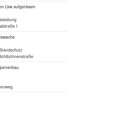
von Lkw aufgerissen
eleistung
alstraße I
itswache
Brandschutz
ilichtbühnenstraße
ppenanbau
lkenweg