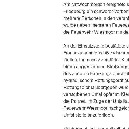
Am Mittwochmorgen ereignete si
Friedeburg ein schwerer Verkehr
mehrere Personen in den verun
wurde neben mehreren Feuerwe
die Feuerwehr Wiesmoor mit de
An der Einsatzstelle bestätigte 
Frontalzusammenstoß zwischen 
tödlich. Ihr massiv zerstörter K
einen angrenzenden Straßengra
des anderen Fahrzeugs durch di
hydraulischem Rettungsgerät a
Rettungsdienst übergeben wurde
verstorbenen Unfallopfer im Kl
die Polizei. Im Zuge der Unfal
Feuerwehr Wiesmoor nachgeford
Unfallstelle anzufertigen.
Nach Abschluss der polizeilic