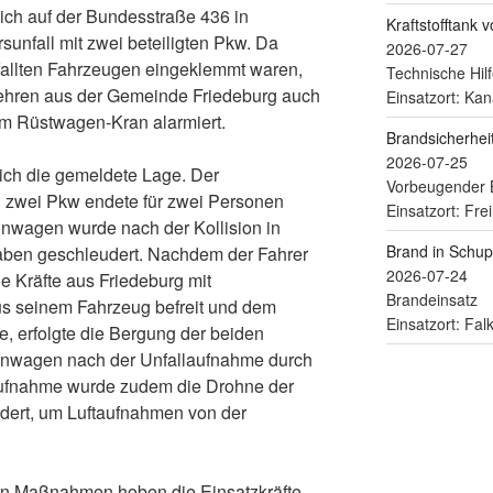
ch auf der Bundesstraße 436 in
Kraftstofftank 
sunfall mit zwei beteiligten Pkw. Da
2026-07-27
fallten Fahrzeugen eingeklemmt waren,
Technische Hilf
hren aus der Gemeinde Friedeburg auch
Einsatzort: Kan
m Rüstwagen-Kran alarmiert.
Brandsicherhe
2026-07-25
sich die gemeldete Lage. Der
Vorbeugender 
zwei Pkw endete für zwei Personen
Einsatzort: Fre
leinwagen wurde nach der Kollision in
Brand in Schu
ben geschleudert. Nachdem der Fahrer
2026-07-24
e Kräfte aus Friedeburg mit
Brandeinsatz
us seinem Fahrzeug befreit und dem
Einsatzort: Fa
, erfolgte die Bergung der beiden
einwagen nach der Unfallaufnahme durch
laufnahme wurde zudem die Drohne der
ert, um Luftaufnahmen von der
hen Maßnahmen hoben die Einsatzkräfte