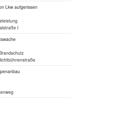
von Lkw aufgerissen
eleistung
alstraße I
itswache
Brandschutz
ilichtbühnenstraße
ppenanbau
lkenweg