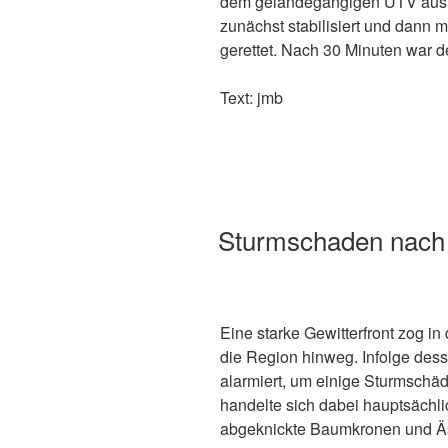
dem geländegängigen UTV aus. A
zunächst stabilisiert und dann 
gerettet. Nach 30 Minuten war d
Text: jmb
Sturmschaden nach
Eine starke Gewitterfront zog i
die Region hinweg. Infolge de
alarmiert, um einige Sturmschäd
handelte sich dabei hauptsäch
abgeknickte Baumkronen und Ä