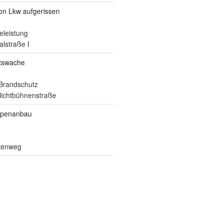
von Lkw aufgerissen
eleistung
alstraße I
itswache
Brandschutz
ilichtbühnenstraße
ppenanbau
lkenweg