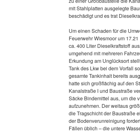
zu einer Großbaustelle die Kanal
mit Stahlplatten ausgelegte Baus
beschädigt und es trat Dieselkraf
Um einen Schaden für die Umwel
Feuerwehr Wiesmoor um 17.21 U
ca. 400 Liter Dieselkraftstoff au
umgehend mit mehreren Fahrzeug
Erkundung am Unglücksort stellt
Tank des Lkw bei dem Vorfall s
gesamte Tankinhalt bereits ausge
hatte sich großflächig auf den 
Kanalstraße I und Baustraße vert
Säcke Bindemittel aus, um die 
aufzunehmen. Der weitaus größer
die Tragschicht der Baustraße 
der Bodenverunreinigung forderte
Fällen üblich – die untere Was