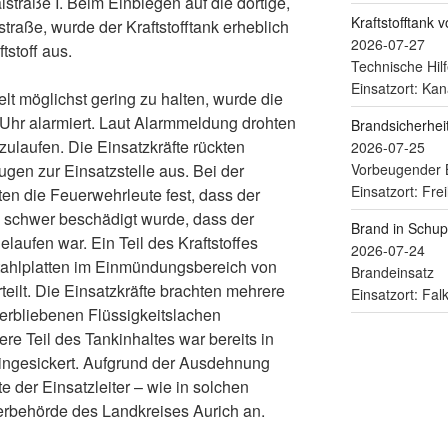
straße I. Beim Einbiegen auf die dortige,
Kraftstofftank 
traße, wurde der Kraftstofftank erheblich
2026-07-27
tstoff aus.
Technische Hilf
Einsatzort: Kan
t möglichst gering zu halten, wurde die
hr alarmiert. Laut Alarmmeldung drohten
Brandsicherhe
szulaufen. Die Einsatzkräfte rückten
2026-07-25
Vorbeugender 
en zur Einsatzstelle aus. Bei der
Einsatzort: Fre
en die Feuerwehrleute fest, dass der
o schwer beschädigt wurde, dass der
Brand in Schu
laufen war. Ein Teil des Kraftstoffes
2026-07-24
Stahlplatten im Einmündungsbereich von
Brandeinsatz
eilt. Die Einsatzkräfte brachten mehrere
Einsatzort: Fa
verbliebenen Flüssigkeitslachen
e Teil des Tankinhaltes war bereits in
eingesickert. Aufgrund der Ausdehnung
 der Einsatzleiter – wie in solchen
serbehörde des Landkreises Aurich an.