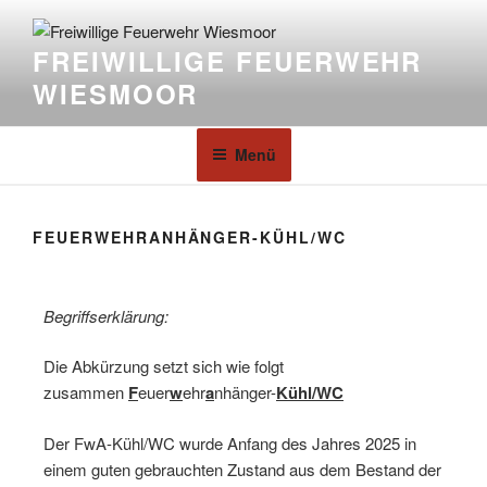
FREIWILLIGE FEUERWEHR
WIESMOOR
Menü
FEUERWEHRANHÄNGER-KÜHL/WC
Begriffserklärung:
Die Abkürzung setzt sich wie folgt
zusammen
F
euer
w
ehr
a
nhänger-
Kühl/WC
Der FwA-Kühl/WC wurde Anfang des Jahres 2025 in
einem guten gebrauchten Zustand aus dem Bestand der