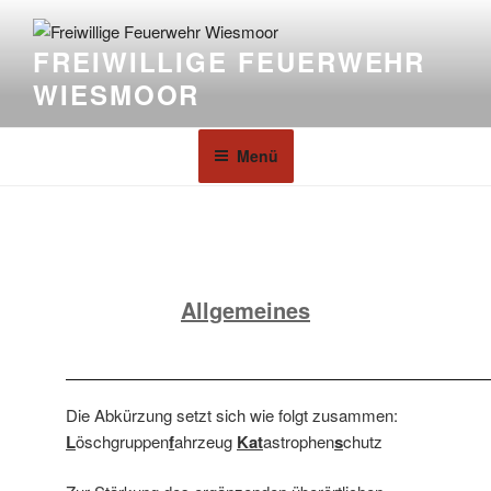
FREIWILLIGE FEUERWEHR
WIESMOOR
Menü
Allgemeines
Die Abkürzung setzt sich wie folgt zusammen:
L
öschgruppen
f
ahrzeug
Kat
astrophen
s
chutz