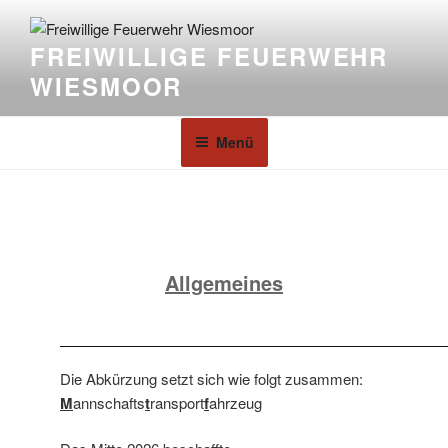
FREIWILLIGE FEUERWEHR
WIESMOOR
Menü
Allgemeines
Die Abkürzung setzt sich wie folgt zusammen:
M
annschafts
t
ransport
f
ahrzeug