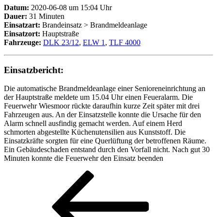
Datum:
2020-06-08 um 15:04 Uhr
Dauer:
31 Minuten
Einsatzart:
Brandeinsatz > Brandmeldeanlage
Einsatzort:
Hauptstraße
Fahrzeuge:
DLK 23/12
,
ELW 1
,
TLF 4000
Einsatzbericht:
Die automatische Brandmeldeanlage einer Senioreneinrichtung an
der Hauptstraße meldete um 15.04 Uhr einen Feueralarm. Die
Feuerwehr Wiesmoor rückte daraufhin kurze Zeit später mit drei
Fahrzeugen aus. An der Einsatzstelle konnte die Ursache für den
Alarm schnell ausfindig gemacht werden. Auf einem Herd
schmorten abgestellte Küchenutensilien aus Kunststoff. Die
Einsatzkräfte sorgten für eine Querlüftung der betroffenen Räume.
Ein Gebäudeschaden entstand durch den Vorfall nicht. Nach gut 30
Minuten konnte die Feuerwehr den Einsatz beenden
Vorheriger
Beitrag
Beitragsnavigation