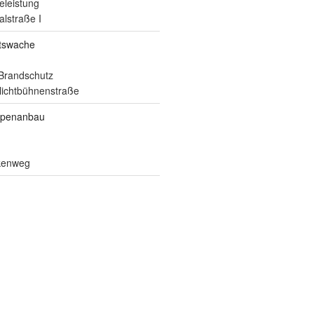
eleistung
alstraße I
itswache
Brandschutz
ilichtbühnenstraße
ppenanbau
lkenweg