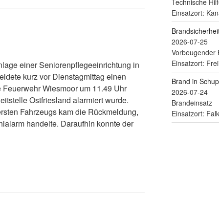
Technische Hilf
Einsatzort: Kan
Brandsicherhe
2026-07-25
Vorbeugender 
Einsatzort: Fre
age einer Seniorenpflegeeinrichtung in
ldete kurz vor Dienstagmittag einen
Brand in Schu
ie Feuerwehr Wiesmoor um 11.49 Uhr
2026-07-24
itstelle Ostfriesland alarmiert wurde.
Brandeinsatz
rsten Fahrzeugs kam die Rückmeldung,
Einsatzort: Fa
hlalarm handelte. Daraufhin konnte der
 Bienhoff (jmb)