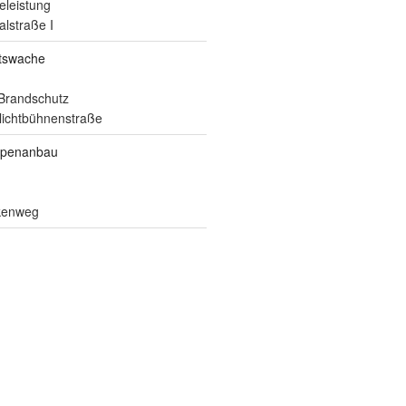
eleistung
alstraße I
itswache
Brandschutz
ilichtbühnenstraße
ppenanbau
lkenweg