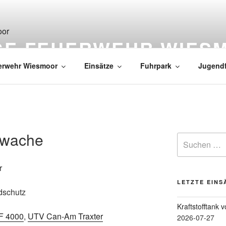
IGE FEUERWEHR WIES
erwehr Wiesmoor
Einsätze
Fuhrpark
Jugend
swache
r
LETZTE EINS
dschutz
Kraftstofftank 
F 4000
,
UTV Can-Am Traxter
2026-07-27