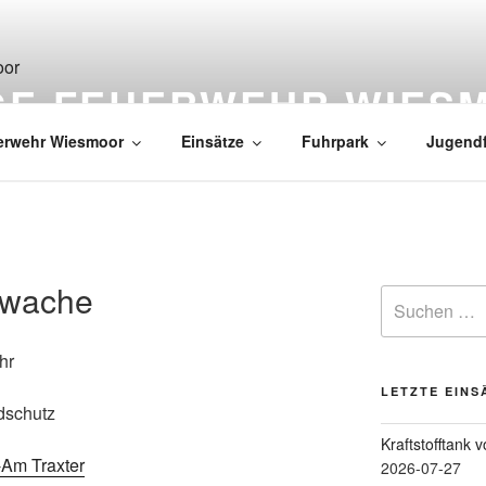
IGE FEUERWEHR WIES
erwehr Wiesmoor
Einsätze
Fuhrpark
Jugend
swache
hr
LETZTE EINS
dschutz
Kraftstofftank 
Am Traxter
2026-07-27