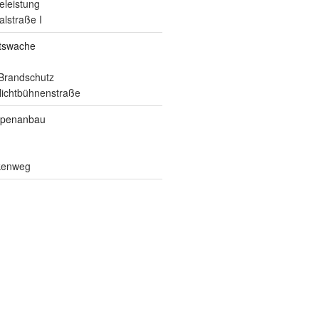
eleistung
alstraße I
itswache
Brandschutz
ilichtbühnenstraße
ppenanbau
lkenweg