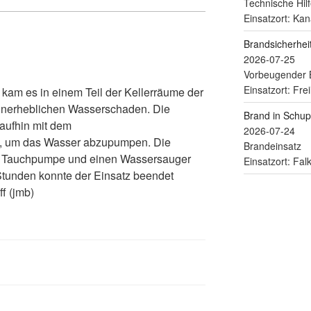
Technische Hilf
Einsatzort: Kan
Brandsicherhe
2026-07-25
Vorbeugender 
Einsatzort: Fre
kam es in einem Teil der Kellerräume der
unerheblichen Wasserschaden. Die
Brand in Schu
aufhin mit dem
2026-07-24
us, um das Wasser abzupumpen. Die
Brandeinsatz
ine Tauchpumpe und einen Wassersauger
Einsatzort: Fa
Stunden konnte der Einsatz beendet
-Marco Bienhoff (jmb)