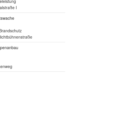
eleistung
alstraße I
itswache
Brandschutz
ilichtbühnenstraße
ppenanbau
lkenweg