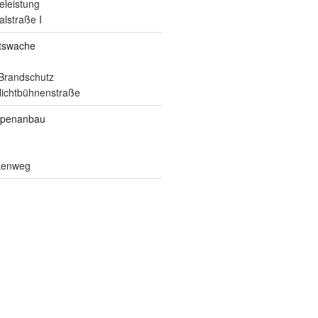
eleistung
alstraße I
itswache
Brandschutz
ilichtbühnenstraße
ppenanbau
lkenweg