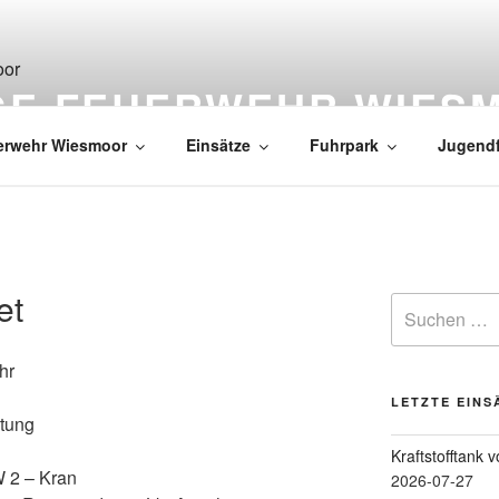
IGE FEUERWEHR WIES
erwehr Wiesmoor
Einsätze
Fuhrpark
Jugend
et
hr
LETZTE EINS
stung
Kraftstofftank 
W 2 – Kran
2026-07-27