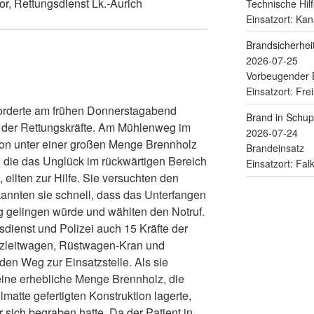
r, Rettungsdienst Lk.-Aurich
Technische Hilf
Einsatzort: Kan
Brandsicherhe
2026-07-25
Vorbeugender 
Einsatzort: Fre
erforderte am frühen Donnerstagabend
Brand in Schu
 der Rettungskräfte. Am Mühlenweg im
2026-07-24
rson unter einer großen Menge Brennholz
Brandeinsatz
, die das Unglück im rückwärtigen Bereich
Einsatzort: Fa
eilten zur Hilfe. Sie versuchten den
kannten sie schnell, dass das Unterfangen
g gelingen würde und wählten den Notruf.
dienst und Polizei auch 15 Kräfte der
zleitwagen, Rüstwagen-Kran und
den Weg zur Einsatzstelle. Als sie
ss eine erhebliche Menge Brennholz, die
lmatte gefertigten Konstruktion lagerte,
sich begraben hatte. Da der Patient in