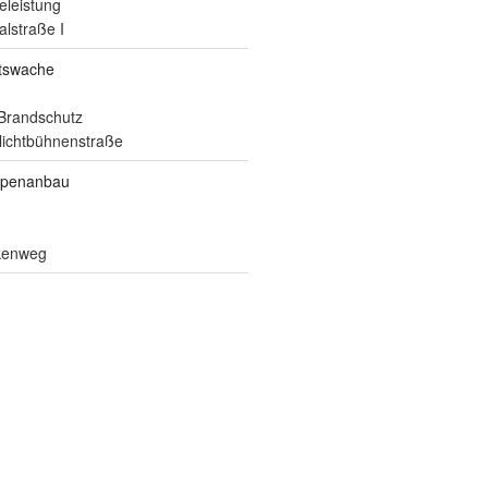
eleistung
alstraße I
itswache
Brandschutz
ilichtbühnenstraße
ppenanbau
lkenweg