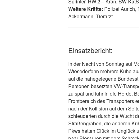
Sprinter
, RW 2 – Kran,
SW-KatS
Weitere Kräfte:
Polizei Aurich, 
Ackermann, Tierarzt
Einsatzbericht:
In der Nacht von Sonntag auf M
Wiesederfehn mehrere Kühe aus
auf die nahegelegene Bundesstr
Personen besetzten VW-Transpor
zu spät und fuhr in die Herde. B
Frontbereich des Transporters 
nach der Kollision auf dem Seit
schleuderten durch die Wucht d
Straßengraben, die anderen Kühe
Pkws hatten Glück im Unglück u
paar Blessuren mit dem Schrec