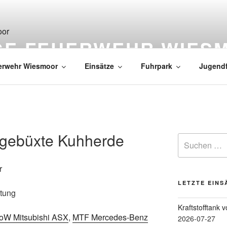
IGE FEUERWEHR WIES
erwehr Wiesmoor
Einsätze
Fuhrpark
Jugend
sgebüxte Kuhherde
r
LETZTE EINS
stung
Kraftstofftank 
oW Mitsubishi ASX
,
MTF Mercedes-Benz
2026-07-27