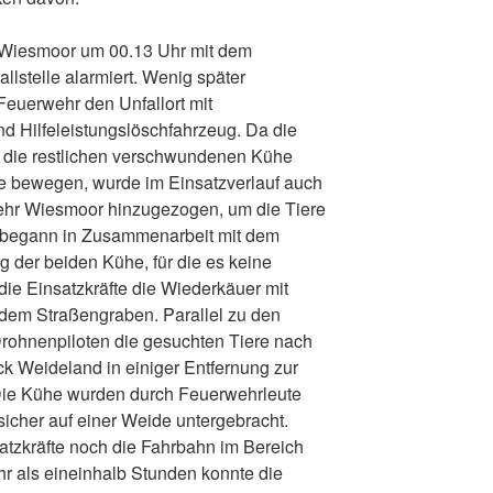
 Wiesmoor um 00.13 Uhr mit dem
llstelle alarmiert. Wenig später
 Feuerwehr den Unfallort mit
d Hilfeleistungslöschfahrzeug. Da die
h die restlichen verschwundenen Kühe
e bewegen, wurde im Einsatzverlauf auch
hr Wiesmoor hinzugezogen, um die Tiere
l begann in Zusammenarbeit mit dem
g der beiden Kühe, für die es keine
ie Einsatzkräfte die Wiederkäuer mit
em Straßengraben. Parallel zu den
rohnenpiloten die gesuchten Tiere nach
k Weideland in einiger Entfernung zur
 Die Kühe wurden durch Feuerwehrleute
icher auf einer Weide untergebracht.
atzkräfte noch die Fahrbahn im Bereich
hr als eineinhalb Stunden konnte die