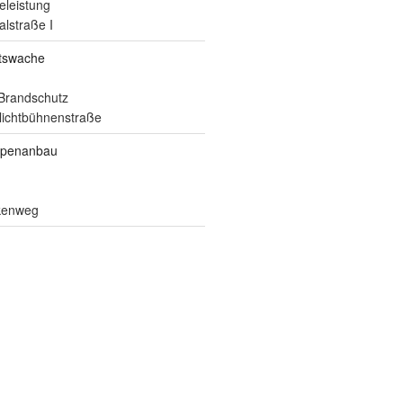
eleistung
alstraße I
itswache
Brandschutz
ilichtbühnenstraße
ppenanbau
lkenweg