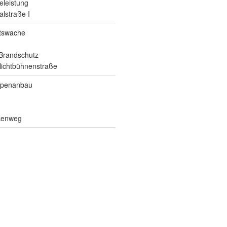
eleistung
alstraße I
itswache
Brandschutz
ilichtbühnenstraße
ppenanbau
lkenweg