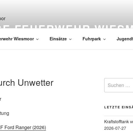
IGE FEUERWEHR WIES
erwehr Wiesmoor
Einsätze
Fuhrpark
Jugend
rch Unwetter
r
LETZTE EINS
stung
Kraftstofftank 
F Ford Ranger (2026)
2026-07-27