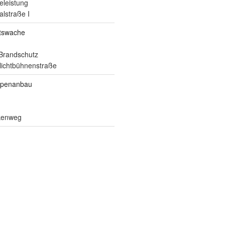
eleistung
alstraße I
itswache
Brandschutz
ilichtbühnenstraße
ppenanbau
lkenweg