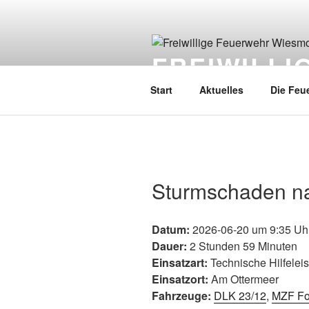
FREIWILL
Start
Aktuelles
Die Feu
Sturmschaden n
Datum:
2026-06-20 um 9:35 Uh
Dauer:
2 Stunden 59 Minuten
Einsatzart:
Technische Hilfelei
Einsatzort:
Am Ottermeer
Fahrzeuge:
DLK 23/12
,
MZF Fo