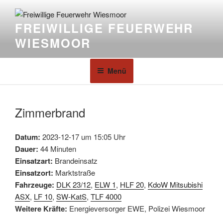
FREIWILLIGE FEUERWEHR
WIESMOOR
Menü
Zimmerbrand
Datum:
2023-12-17 um 15:05 Uhr
Dauer:
44 Minuten
Einsatzart:
Brandeinsatz
Einsatzort:
Marktstraße
Fahrzeuge:
DLK 23/12
,
ELW 1
,
HLF 20
,
KdoW Mitsubishi
ASX
,
LF 10
,
SW-KatS
,
TLF 4000
Weitere Kräfte:
Energieversorger EWE, Polizei Wiesmoor