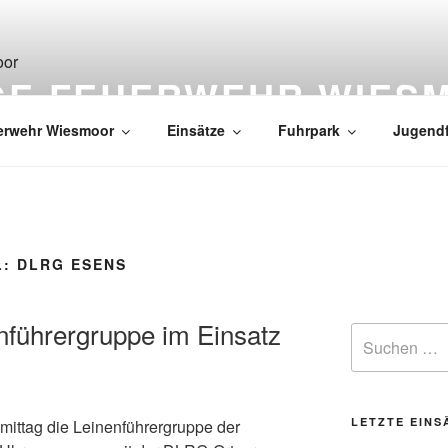
IGE FEUERWEHR WIES
erwehr Wiesmoor
Einsätze
Fuhrpark
Jugend
L:
DLRG ESENS
nführergruppe im Einsatz
LETZTE EINS
ittag die Leinenführergruppe der