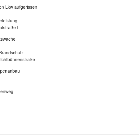
von Lkw aufgerissen
eleistung
alstraße I
itswache
Brandschutz
ilichtbühnenstraße
ppenanbau
lkenweg