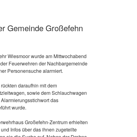
der Gemeinde Großefehn
ehr Wiesmoor wurde am Mittwochabend
g der Feuerwehren der Nachbargemeinde
iner Personensuche alarmiert.
 rückten daraufhin mit dem
tzleitwagen, sowie dem Schlauchwagen
 Alarmierungsstichwort das
führt wurde.
erwehrhaus Großefehn-Zentrum erhielten
 und Infos über das ihnen zugeteilte
en sie die Suche auf. Neben der Drohne