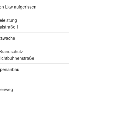
von Lkw aufgerissen
eleistung
alstraße I
itswache
Brandschutz
ilichtbühnenstraße
ppenanbau
lkenweg