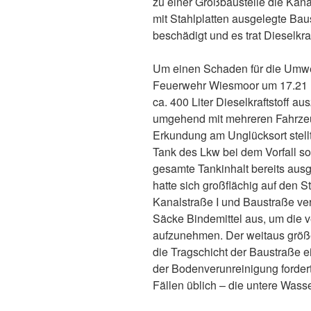
zu einer Großbaustelle die Kanal
mit Stahlplatten ausgelegte Baus
beschädigt und es trat Dieselkraf
Um einen Schaden für die Umwel
Feuerwehr Wiesmoor um 17.21 U
ca. 400 Liter Dieselkraftstoff au
umgehend mit mehreren Fahrzeug
Erkundung am Unglücksort stellt
Tank des Lkw bei dem Vorfall s
gesamte Tankinhalt bereits ausge
hatte sich großflächig auf den 
Kanalstraße I und Baustraße vert
Säcke Bindemittel aus, um die 
aufzunehmen. Der weitaus größer
die Tragschicht der Baustraße 
der Bodenverunreinigung forderte
Fällen üblich – die untere Was