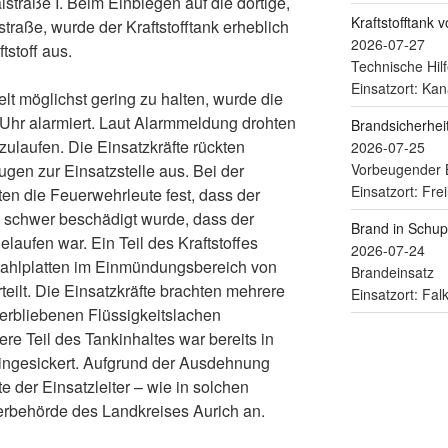
straße I. Beim Einbiegen auf die dortige,
Kraftstofftank 
traße, wurde der Kraftstofftank erheblich
2026-07-27
tstoff aus.
Technische Hilf
Einsatzort: Kan
t möglichst gering zu halten, wurde die
hr alarmiert. Laut Alarmmeldung drohten
Brandsicherhe
szulaufen. Die Einsatzkräfte rückten
2026-07-25
Vorbeugender 
en zur Einsatzstelle aus. Bei der
Einsatzort: Fre
en die Feuerwehrleute fest, dass der
o schwer beschädigt wurde, dass der
Brand in Schu
laufen war. Ein Teil des Kraftstoffes
2026-07-24
Stahlplatten im Einmündungsbereich von
Brandeinsatz
eilt. Die Einsatzkräfte brachten mehrere
Einsatzort: Fa
verbliebenen Flüssigkeitslachen
e Teil des Tankinhaltes war bereits in
eingesickert. Aufgrund der Ausdehnung
 der Einsatzleiter – wie in solchen
serbehörde des Landkreises Aurich an.