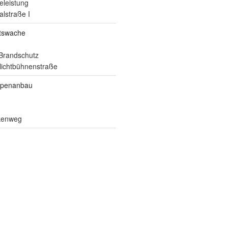
eleistung
alstraße I
itswache
Brandschutz
ilichtbühnenstraße
ppenanbau
lkenweg