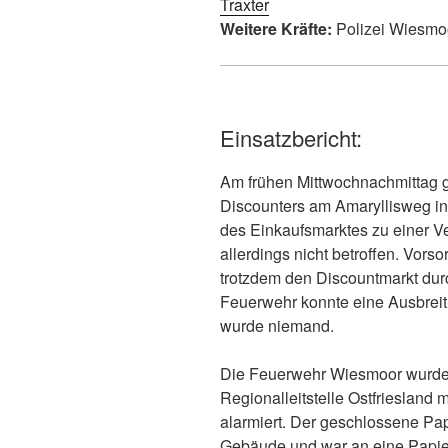
Traxter
Weitere Kräfte:
Polizei Wiesmo
Einsatzbericht:
Am frühen Mittwochnachmittag g
Discounters am Amaryllisweg i
des Einkaufsmarktes zu einer V
allerdings nicht betroffen. Vorso
trotzdem den Discountmarkt du
Feuerwehr konnte eine Ausbreit
wurde niemand.
Die Feuerwehr Wiesmoor wurde 
Regionalleitstelle Ostfriesland
alarmiert. Der geschlossene Pa
Gebäude und war an eine Papie