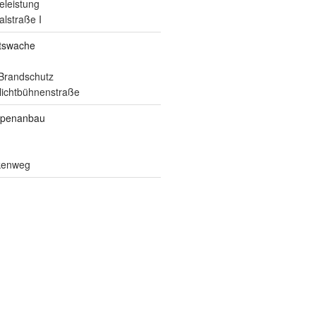
eleistung
alstraße I
itswache
Brandschutz
ilichtbühnenstraße
ppenanbau
lkenweg