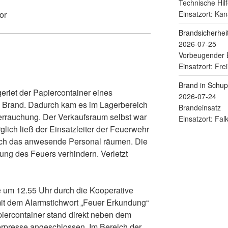
Technische Hilf
Einsatzort: Kan
or
Brandsicherhe
2026-07-25
Vorbeugender 
Einsatzort: Fre
Brand in Schu
eriet der Papiercontainer eines
2026-07-24
n Brand. Dadurch kam es im Lagerbereich
Brandeinsatz
errauchung. Der Verkaufsraum selbst war
Einsatzort: Fa
rglich ließ der Einsatzleiter der Feuerwehr
rch das anwesende Personal räumen. Die
ung des Feuers verhindern. Verletzt
um 12.55 Uhr durch die Kooperative
 mit dem Alarmstichwort „Feuer Erkundung“
piercontainer stand direkt neben dem
rpresse angeschlossen. Im Bereich der