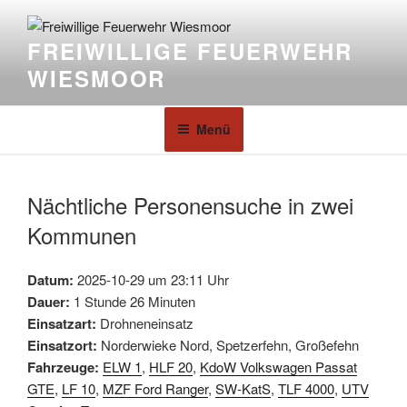
FREIWILLIGE FEUERWEHR
WIESMOOR
Menü
Nächtliche Personensuche in zwei
Kommunen
Datum:
2025-10-29 um 23:11 Uhr
Dauer:
1 Stunde 26 Minuten
Einsatzart:
Drohneneinsatz
Einsatzort:
Norderwieke Nord, Spetzerfehn, Großefehn
Fahrzeuge:
ELW 1
,
HLF 20
,
KdoW Volkswagen Passat
GTE
,
LF 10
,
MZF Ford Ranger
,
SW-KatS
,
TLF 4000
,
UTV